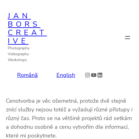
JAN
BORS
CREAT
IVE
Photography ·
Videography ·
Workshops
Instagram
YouTube
LinkedIn
Română
English
Cenotvorba je věc ošemetná, protože dvě stejně
znící služby nejsou totéž a vyžadují různé přístupy i
různý čas. Proto se na většině projektů rád setkám
a dohodnu osobně a cenu vytvořím dle informací,
které mi poskytnete.